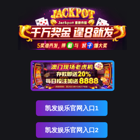
凯发娱乐官网入口1
凯发娱乐官网入口2